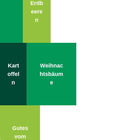
Erdb
eere
n
Kart
Weihnac
offel
htsbäum
n
e
Gutes
vom