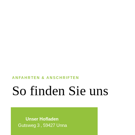
vorab kurz anrufen.
Wir freuen uns auf Ihren Besuch!
Aufgrund des saisonalen Verkaufs haben wir
keine EC-Kartenzahlung.
ANFAHRTEN & ANSCHRIFTEN
So finden Sie uns
Unser Hofladen
Gutsweg 3 , 59427 Unna